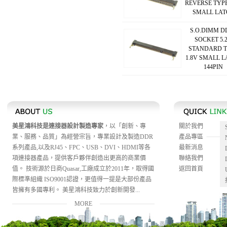
REVERSE TYPE
SMALL LAT
S.O.DIMM D
SOCKET 5.
STANDARD T
1.8V SMALL 
144PIN
美星鴻科技是連接器設計製造專家
，以「創新、專
關於我們
業、服務、品質」為經營宗旨，專業設計及製造DDR
產品專區
系列產品,以及RJ45、FPC、USB、DVI、HDMI等各
最新消息
項連接器產品，提供客戶夥伴創造出更高的商業價
聯絡我們
值。 技術源於日商Quasar,工廠成立於2011年，取得國
返回首頁
際標準組織 ISO9001認證，更值得一提是大部份產品
皆擁有多國專利。 美星鴻科技致力於創新開發...
MORE