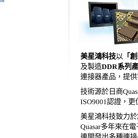
美星鴻科技
以
「創
及製造
DDR系列
連接器產品，提供
技術源於日商Qua
ISO9001認證
美星鴻科技致力於
Quasar多年來
連開發出多種連接