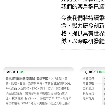
我們的客戶群已涵
今後我們將持續秉
念，戮力研發創新
格，提供具有世界
隊，以深厚研發能
美星鴻科技是連接器設計製造專家
，以「創新、專
關於我們
業、服務、品質」為經營宗旨，專業設計及製造DDR
產品專區
系列產品,以及RJ45、FPC、USB、DVI、HDMI等各
最新消息
項連接器產品，提供客戶夥伴創造出更高的商業價
聯絡我們
值。 技術源於日商Quasar,工廠成立於2011年，取得國
返回首頁
際標準組織 ISO9001認證，更值得一提是大部份產品