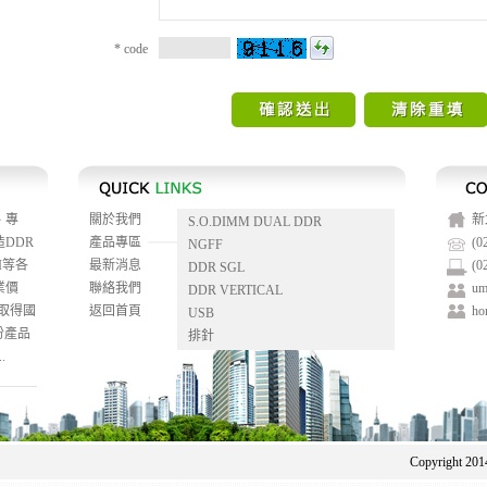
*
code
、專
關於我們
新
S.O.DIMM DUAL DDR
DDR
產品專區
(0
NGFF
I等各
最新消息
(0
DDR SGL
業價
聯絡我們
um
DDR VERTICAL
，取得國
返回首頁
ho
USB
份產品
排針
.
Copyright 2