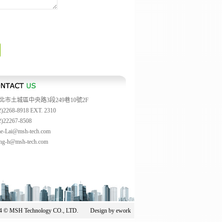
北市土城區中央路3段249巷10號2F
2)2268-8918 EXT. 2310
2)22267-8508
e-Lai@msh-tech.com
ng-h@msh-tech.com
014 © MSH Technology CO., LTD. Design by
ework