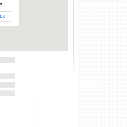
y.
OK